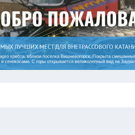
АМЫХ ЛУЧШИХ МЕСТ ДЛЯ ВНЕТРАССОВОГО КАТАНИЯ
ского хребта, вблизи посёлка Вишневогорск. Покрыта смешанны
 сенокосами. С горы открывается великолепный вид на Заурал