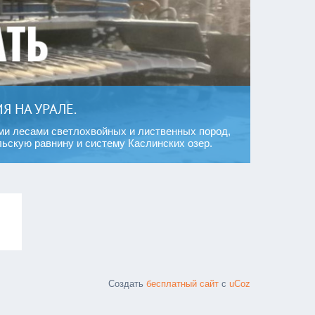
 НА УРАЛЕ.
ми лесами светлохвойных и лиственных пород,
ьскую равнину и систему Каслинских озер.
Создать
бесплатный сайт
с
uCoz