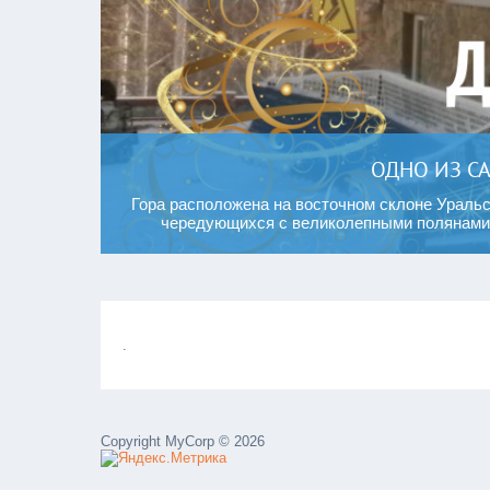
ОДНО ИЗ С
Гора расположена на восточном склоне Ураль
чередующихся с великолепными полянами и
.
Copyright MyCorp © 2026